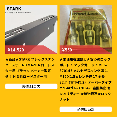
¥14,520
¥550
★新品★STARK フレックスナン
★未使用在庫処分★安心のロック
バーステーND MAZDA ロードス
ボルト！ マックガード ！MCG-
ター用 ブラック メーカー取寄
37014！メルセデスベンツ 等に
せ！ ＮＤ系ロードスター用
M12×1.5ｘレンチ径 17 全長
72.7（首下49.2）テーパータイプ
綾瀬S.I.C.店
McGard G-37014-1 盗難防止 セ
キュリティー ★発送限定★ロック
ナット
通信販売部