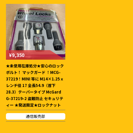
¥9,350
★未使用在庫処分★安心のロック
ボルト！ マックガード ！MCG-
37219！MINI 等に M14×1.25ｘ
レンチ径 17 全長54.9（首下
28.3）テーパータイプ McGard
G-37219-2 盗難防止 セキュリテ
ィー ★発送限定★ロックナット
通信販売部