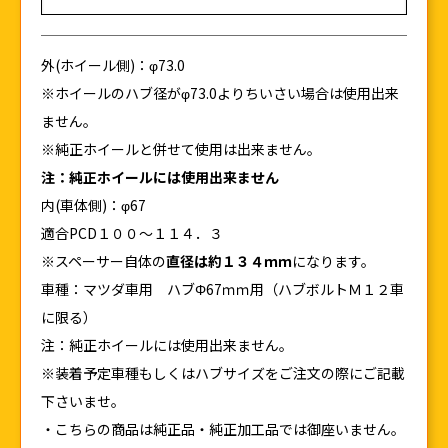
外(ホイール側)：φ73.0
※ホイールのハブ径がφ73.0よりちいさい場合は使用出来
ません。
※純正ホイールと併せて使用は出来ません。
注：純正ホイールには使用出来ません
内(車体側)：φ67
適合PCD１００～１１４．３
※スペーサー自体の
直径は約１３４ｍｍ
になります。
車種：マツダ車用 ハブΦ67ｍｍ用（ハブボルトＭ１２車
に限る）
注：純正ホイールには使用出来ません。
※装着予定車種もしくはハブサイズをご注文の際にご記載
下さいませ。
・こちらの商品は純正品・純正加工品では御座いません。