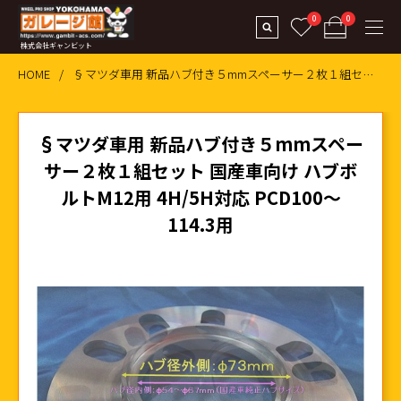
0
0
株式会社ギャンビット
HOME
§マツダ車用 新品ハブ付き５mmスペーサー２枚１組セット 国産車向け ハブボルトM12用 4H/5H対応 PCD100～114.3用
§マツダ車用 新品ハブ付き５mmスペー
サー２枚１組セット 国産車向け ハブボ
ルトM12用 4H/5H対応 PCD100～
114.3用