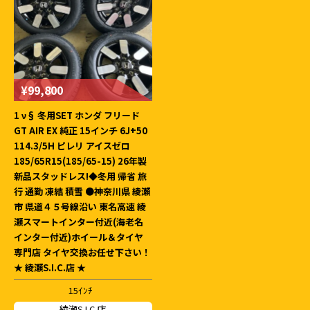
¥99,800
1 ν§ 冬用SET ホンダ フリード
GT AIR EX 純正 15インチ 6J+50
114.3/5H ピレリ アイスゼロ
185/65R15(185/65-15) 26年製
新品スタッドレス!◆冬用 帰省 旅
行 通勤 凍結 積雪 ●神奈川県 綾瀬
市 県道４５号線沿い 東名高速 綾
瀬スマートインター付近(海老名
インター付近)ホイール＆タイヤ
専門店 タイヤ交換お任せ下さい！
★ 綾瀬S.I.C.店 ★
15ｲﾝﾁ
綾瀬S.I.C.店