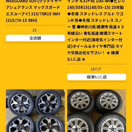
MAXGUARD SUV (グッドイヤー
インチ 4.5J+45 100-4H◆ピレリ
アシュアランス マックスガード
165/55R15(165/55-15) 25年製
エスユーブイ) 215/70R15 98H
◆冬用 スタッドレス アルト ワゴ
(215/70-15 98H)
ンR 等◆冬用 スタッドレス スノ
ー 雪 ●神奈川県 綾瀬市 県道４５
15
号線沿い 東名高速 綾瀬スマート
全店舗
インター付近(海老名インター付
近)ホイール＆タイヤ専門店 タイ
ヤ交換お任せ下さい！ ★ 綾瀬
S.I.C.店 ★
15ｲﾝﾁ
綾瀬S.I.C.店