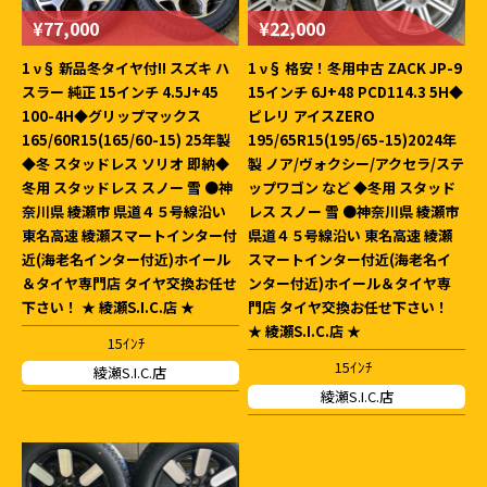
¥77,000
¥22,000
1 ν§ 新品冬タイヤ付!! スズキ ハ
1 ν§ 格安！冬用中古 ZACK JP-9
スラー 純正 15インチ 4.5J+45
15インチ 6J+48 PCD114.3 5H◆
100-4H◆グリップマックス
ピレリ アイスZERO
165/60R15(165/60-15) 25年製
195/65R15(195/65-15)2024年
◆冬 スタッドレス ソリオ 即納◆
製 ノア/ヴォクシー/アクセラ/ステ
冬用 スタッドレス スノー 雪 ●神
ップワゴン など ◆冬用 スタッド
奈川県 綾瀬市 県道４５号線沿い
レス スノー 雪 ●神奈川県 綾瀬市
東名高速 綾瀬スマートインター付
県道４５号線沿い 東名高速 綾瀬
近(海老名インター付近)ホイール
スマートインター付近(海老名イ
＆タイヤ専門店 タイヤ交換お任せ
ンター付近)ホイール＆タイヤ専
下さい！ ★ 綾瀬S.I.C.店 ★
門店 タイヤ交換お任せ下さい！
★ 綾瀬S.I.C.店 ★
15ｲﾝﾁ
15ｲﾝﾁ
綾瀬S.I.C.店
綾瀬S.I.C.店