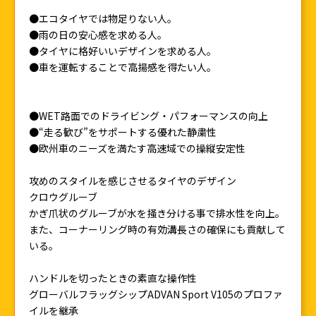
●エコタイヤでは物足りない人。
●雨の日の安心感を求める人。
●タイヤに格好いいデザインを求める人。
●車を運転することで高揚感を得たい人。
●WET路面でのドライビング・パフォーマンスの向上
●“走る歓び”をサポートする優れた静粛性
●欧州車のニーズを満たす高速域での操縦安定性
攻めのスタイルを感じさせるタイヤのデザイン
クロウグルーブ
かぎ爪状のグルーブが水を掻き分ける事で排水性を向上。
また、コーナーリング時の有効溝長さの確保にも貢献して
いる。
ハンドルを切ったときの素直な操作性
グローバルフラッグシップADVAN Sport V105のプロファ
イルを継承