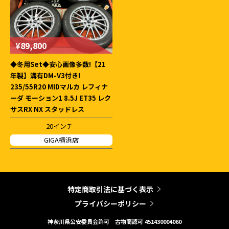
¥89,800
◆冬用Set◆安心画像多数!【21
年製】溝有DM-V3付き!
235/55R20 MIDマルカ レフィナ
ーダ モーション1 8.5J ET35 レク
サスRX NX スタッドレス
20インチ
GIGA横浜店
特定商取引法に基づく表示
プライバシーポリシー
神奈川県公安委員会許可
古物商認可 451430004060