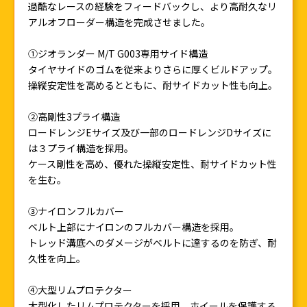
過酷なレースの経験をフィードバックし、より高耐久なリ
アルオフローダー構造を完成させました。
①ジオランダー M/T G003専用サイド構造
タイヤサイドのゴムを従来よりさらに厚くビルドアップ。
操縦安定性を高めるとともに、耐サイドカット性も向上。
②高剛性3プライ構造
ロードレンジEサイズ及び一部のロードレンジDサイズに
は３プライ構造を採用。
ケース剛性を高め、優れた操縦安定性、耐サイドカット性
を生む。
③ナイロンフルカバー
ベルト上部にナイロンのフルカバー構造を採用。
トレッド溝底へのダメージがベルトに達するのを防ぎ、耐
久性を向上。
④大型リムプロテクター
大型化したリムプロテクターを採用。ホイールを保護する