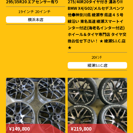
295/35R20 エアセンサー有り
275/40R20タイヤ付き 溝あり!!
BMW X4/G02/メルセデスベンツ
19インチ 20インチ
他●神奈川県 綾瀬市 県道４５号
横浜本店
線沿い 東名高速 綾瀬スマートイ
ンター付近(海老名インター付近)
ホイール＆タイヤ専門店 タイヤ交
換お任せ下さい！ ★ 綾瀬S.I.C.店
★
20ｲﾝﾁ
綾瀬S.I.C.店
¥149,800
¥219,800