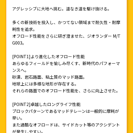
アグレッシブに大地へ挑む。道なき道を駆け抜ける。
多くの新技術を投入し、かつてない領域まで耐久性・耐摩
耗性を追求。
オフロード性能をさらに研ぎ澄ませた、ジオランダー M/T
G003。
[POINT1]より進化したオフロード性能
あらゆるフィールドを愉しみ尽くす、新時代のパフォーマ
ンスへ。
砂漠、岩石路面、粘土質のマッド路面。
地球上には多様な地形が存在する。
それらの路面でのオフロード性能を、さらに向上させた。
[POINT2]卓越したロングライフ性能
ブロックパターンであるマッドテレーンは一般的に摩耗が
早い。
また過酷なオフロードは、サイドカット等のアクシデント
が発生しやすい。