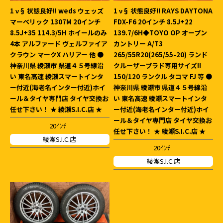
1 ν§ 状態良好!! weds ウェッズ
1 ν§ 状態良好!! RAYS DAYTONA
マーベリック 1307M 20インチ
FDX-F6 20インチ 8.5J+22
8.5J+35 114.3/5H ホイールのみ
139.7/6H◆TOYO OP オープン
4本 アルファード ヴェルファイア
カントリー A/T3
クラウン マークX ハリアー 他 ●
265/55R20(265/55-20) ランド
神奈川県 綾瀬市 県道４５号線沿
クルーザープラド専用サイズ!!
い 東名高速 綾瀬スマートインタ
150/120 ランクル タコマ FJ 等 ●
ー付近(海老名インター付近)ホイ
神奈川県 綾瀬市 県道４５号線沿
ール＆タイヤ専門店 タイヤ交換お
い 東名高速 綾瀬スマートインタ
任せ下さい！ ★ 綾瀬S.I.C.店 ★
ー付近(海老名インター付近)ホイ
ール＆タイヤ専門店 タイヤ交換お
20ｲﾝﾁ
任せ下さい！ ★ 綾瀬S.I.C.店 ★
綾瀬S.I.C.店
20ｲﾝﾁ
綾瀬S.I.C.店