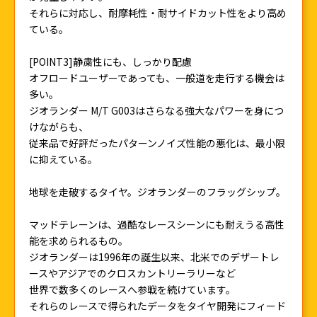
それらに対応し、耐摩耗性・耐サイドカット性をより高め
ている。
[POINT3]静粛性にも、しっかり配慮
オフロードユーザーであっても、一般道を走行する機会は
多い。
ジオランダー M/T G003はさらなる強大なパワーを身につ
けながらも、
従来品で好評だったパターンノイズ性能の悪化は、最小限
に抑えている。
地球を走破するタイヤ。ジオランダーのフラッグシップ。
マッドテレーンは、過酷なレースシーンにも耐えうる高性
能を求められるもの。
ジオランダーは1996年の誕生以来、北米でのデザートレ
ースやアジアでのクロスカントリーラリーなど
世界で数多くのレースへ参戦を続けています。
それらのレースで得られたデータをタイヤ開発にフィード