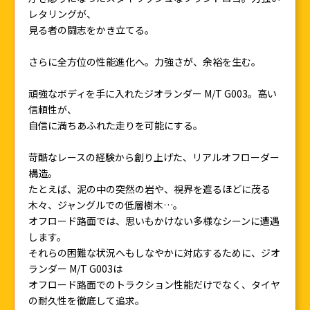
レタリングが、
見る者の闘志をかき立てる。
さらに全方位の性能進化へ。力強さが、余裕を生む。
頑強なボディを手に入れたジオランダー M/T G003。高い
信頼性が、
自信に満ちあふれた走りを可能にする。
苛酷なレースの経験から創り上げた、リアルオフローダー
構造。
たとえば、泥の中の突然の岩や、視界を遮るほどに茂る
木々、ジャングルでの低層樹木…。
オフロード路面では、思いもかけない多様なシーンに遭遇
します。
それらの困難な状況へもしなやかに対応するために、ジオ
ランダー M/T G003は
オフロード路面でのトラクション性能だけでなく、タイヤ
の耐久性を徹底して追求。