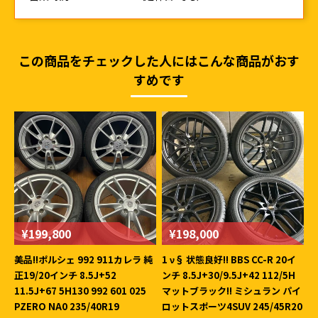
この商品をチェックした人にはこんな商品がおす
すめです
¥199,800
¥198,000
美品!!ポルシェ 992 911カレラ 純
1 ν§ 状態良好!! BBS CC-R 20イ
正19/20インチ 8.5J+52
ンチ 8.5J+30/9.5J+42 112/5H
11.5J+67 5H130 992 601 025
マットブラック!! ミシュラン パイ
PZERO NA0 235/40R19
ロットスポーツ4SUV 245/45R20